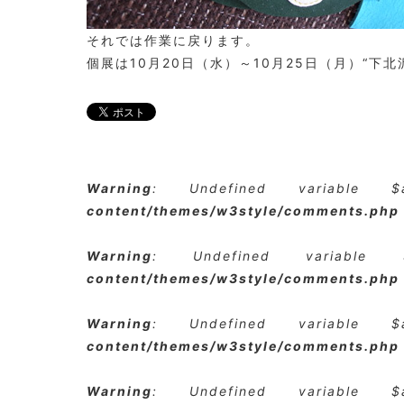
それでは作業に戻ります。
個展は10月20日（水）～10月25日（月）“下北沢
Warning
: Undefined variable 
content/themes/w3style/comments.php
Warning
: Undefined variabl
content/themes/w3style/comments.php
Warning
: Undefined variable 
content/themes/w3style/comments.php
Warning
: Undefined variable 