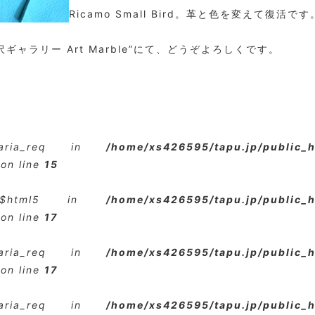
Ricamo Small Bird。革と色を変えて復活です
ギャラリー Art Marble”にて、どうぞよろしくです。
$aria_req in
/home/xs426595/tapu.jp/public_
on line
15
e $html5 in
/home/xs426595/tapu.jp/public_
on line
17
$aria_req in
/home/xs426595/tapu.jp/public_
on line
17
$aria_req in
/home/xs426595/tapu.jp/public_