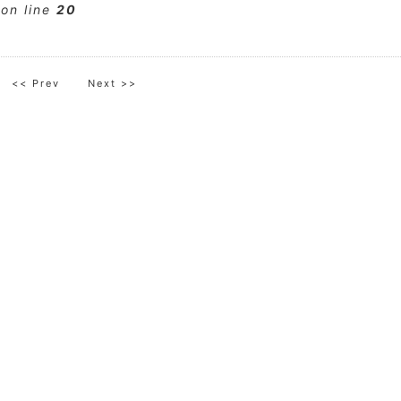
on line
20
<< Prev
Next >>