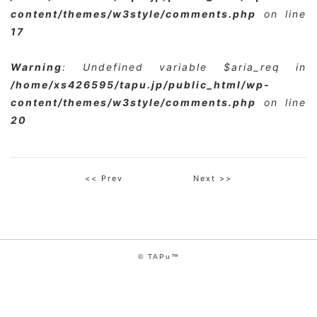
content/themes/w3style/comments.php
on line
17
Warning
: Undefined variable $aria_req in
/home/xs426595/tapu.jp/public_html/wp-
content/themes/w3style/comments.php
on line
20
<< Prev
Next >>
© TAPu™