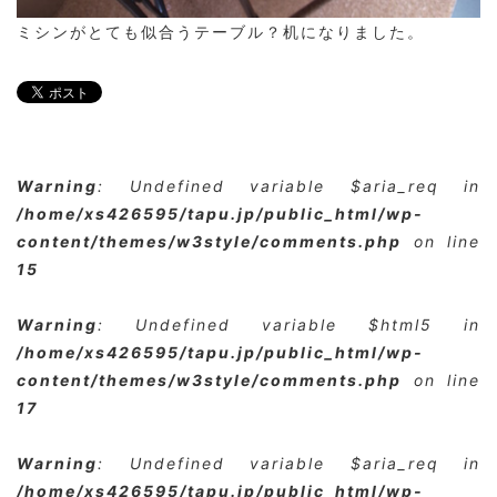
ミシンがとても似合うテーブル？机になりました。
Warning
: Undefined variable $aria_req in
/home/xs426595/tapu.jp/public_html/wp-
content/themes/w3style/comments.php
on line
15
Warning
: Undefined variable $html5 in
/home/xs426595/tapu.jp/public_html/wp-
content/themes/w3style/comments.php
on line
17
Warning
: Undefined variable $aria_req in
/home/xs426595/tapu.jp/public_html/wp-