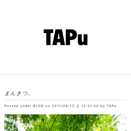
まんきつ。
Posted under
BLOG
on 2011/08/13 土 12:31:00 by TAPu