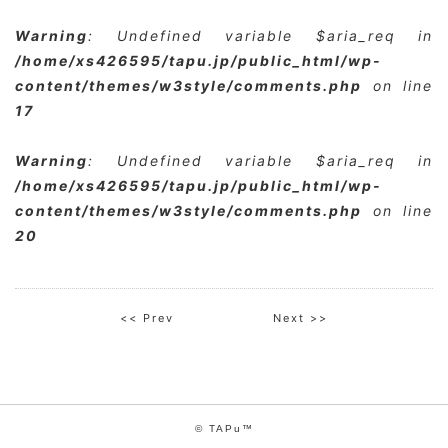
Warning
: Undefined variable $aria_req in
/home/xs426595/tapu.jp/public_html/wp-
content/themes/w3style/comments.php
on line
17
Warning
: Undefined variable $aria_req in
/home/xs426595/tapu.jp/public_html/wp-
content/themes/w3style/comments.php
on line
20
<< Prev
Next >>
© TAPu™