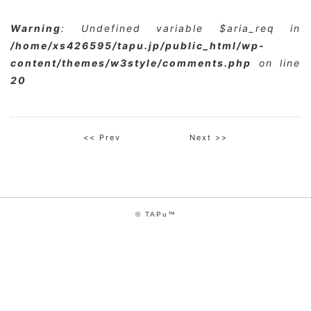
Warning
: Undefined variable $aria_req in
/home/xs426595/tapu.jp/public_html/wp-
content/themes/w3style/comments.php
on line
20
<< Prev
Next >>
© TAPu™